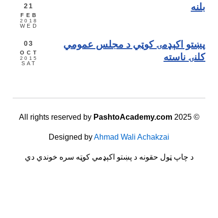
21
FEB
2018
WED
03
 اکېډمۍ کوټي د مجلس عمومي
OCT
 ناسته
2015
SAT
PashtoAcademy.com
Designed by
Ahmad Wali Achakzai
 چاپ ټول حقونه د پښتو اکېډمي کوټه سره خوندي دي