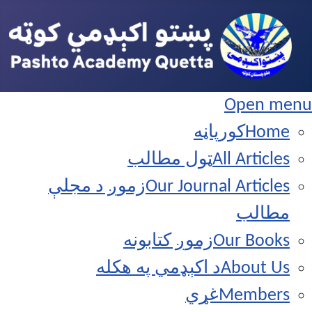
Open
Ho
کورپاڼه
All Artic
ټول مطالب
Our Journal Artic
زموږ د مجلې
الب
Our Bo
زموږ کتابونه
About
د اکېډمي په هکله
Membe
غړي