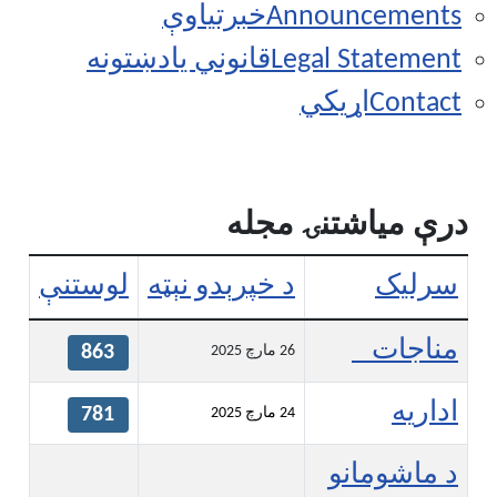
Announcemen
خبرتياوې
Legal Statem
قانوني يادښتونه
Cont
اړيکي
 مياشتنۍ مجله
ليک
د خپرېدو نېټه
لوستنې
Arti
اجات
863
26 مارچ 2025
ريه
781
24 مارچ 2025
ماشومانو