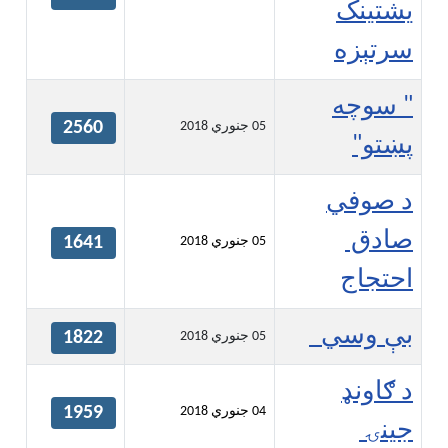
تينک
تېزه
سوچه
2560
05 جنوري 2018
تو"
صوفي
دق
1641
05 جنوري 2018
تجاج
 وسي
1822
05 جنوري 2018
اونډ
1959
04 جنوري 2018
نۍ