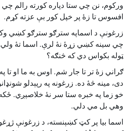
ورکوم، نن چي ستا دپاره کورته رالم چي تا
افسوس تا زۀ پر خپل کور بې عزته کړم.
زرغونې د اسماپه سترګو سترګو کښي وکتل.
چي سينه کښي زړۀ نۀ لرې. اسما تۀ ولي د
ټوله بکواس دي که څنګه؟
ګراني زۀ تر تا جار شم. اوس به ما او تا پ
دی، مينه څۀ ده. زرغونه په رپېدلو شونډانو
خو زما په خبره ستا سر نۀ خلاصېږي. ځ
وهي بل مي دلي.
اسما بيا پر کټ کښېنسته، د زرغونې ژړغو