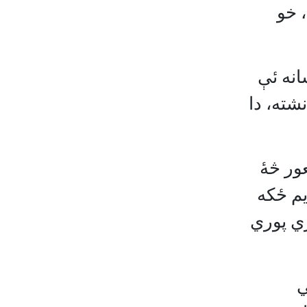
 خو
انه ئې
شته، دا
عور څۀ
يم ځکه
ي پوري
ي