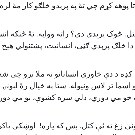
 پوهه کړم چي تۀ په پرېدو خلګو کار مۀ لره،
 څوک پرېدي دي؟ راته ووايه. تۀ څنګه انس
ا خلګ پرېدي ګڼې، انسانيت، پښتنولي هيڅ ن
ه ګډه د دې خاوري انسانانو ته ملا تړو چي ش
 اسما تر لاس ونيوله. ستا په خيال زۀ لېونۍ 
که خو مي دوري، دلي سره کښوې، يو مي دور
ني ژغ ته ئې کتل. بس که ياره! اوښکي پاک