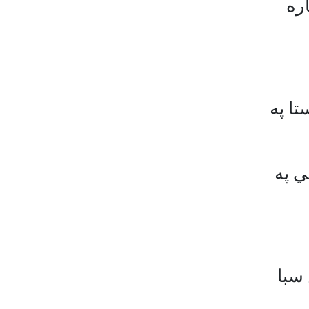
اره
تا په
ي په
 سبا