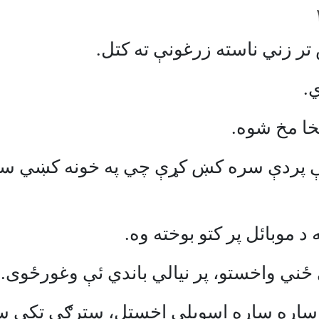
تر زني ناسته زرغونې ته کتل.
.
ا مخ شوه.
 ئې پردې سره کښ کړې چي په خونه کښي س
د موبائل پر کتو بوخته وه.
ځني واخستو، پر نيالي باندي ئې وغورځوی.
ې ساړه ساړه اسوېلي اخستل، سترګي تکي 