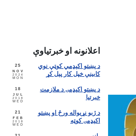
اعلانونه او خبرتياوې
25
د پښتو اکېډمي کوټې نوي
NOV
کابينې خپل کار پېل کړ
2024
MON
18
د پښتو اکېډمۍ د ملازمت
JUL
خبرتيا
2018
WED
21
د ژبو نړيواله ورځ او پښتو
FEB
اکېډمۍ کوټه
2018
WED
21