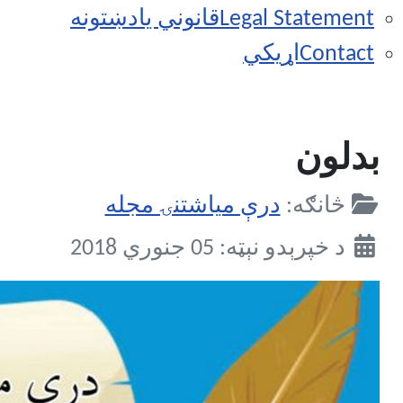
Legal Statement
قانوني يادښتونه
Contact
اړيکي
بدلون
Details
څانګه:
درې مياشتنۍ مجله
د خپرېدو نېټه: 05 جنوري 2018