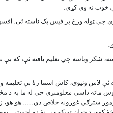
ې خوب نه وي کړی.
ي چي ټوله ورځ پر فيس بک ناسته ئې. اف
.
، شکر وباسه چي تعليم يافته ئې، که بې تع
ه ئې لاس ونيوی، کاش اسما زۀ بې تعليمه وا
اوس ماته داسي معلومېږي چي له ما به د م
ږ سترګي غوږونه خلاص دي...... هو هو، ز
ۀ کوو، د جهان ټهېکه مي نۀ ده اخستې. پوه 