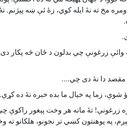
ومره مخ ته نۀ ايله کوي، زۀ ئې ښه پېژنم. تۀ
.
.
څۀ وائې زرغونې چي بدلون د ځان څه پکار د
مقصد دا نۀ دی چي....
شوې، زما په خيال ما بده خبره نۀ ده کړې.
 زرغونې! تۀ ماته هر وخت پېغور راکوې چي
کېږم، په پوهنتون کښي تر نجونو، هلکانو ته و