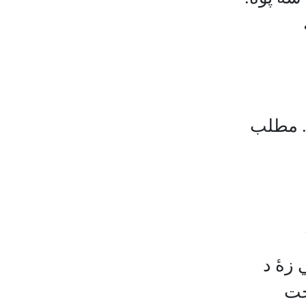
ی. مطلب
 زۀ د
خت