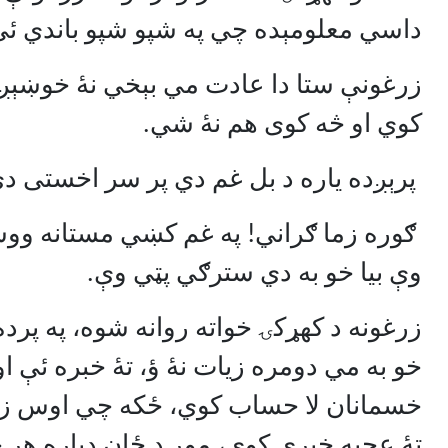
داسي معلومېده چي په شپو شپو باندي ئ
زرغونې ستا دا عادت مي بېخي نۀ خوښېږ
کوي او څه کوی هم نۀ شي.
پرېږده ياره د بل غم دي پر سر اخستی دی
ګوره زما ګراني! په غم کښي مستانه ووسه
وې بيا خو به دي سترګي پټي وې.
زرغونه د کهړکۍ خواته روانه شوه، په پرد
خو به مي دومره زيات نۀ ؤ، تۀ خبره ئې 
خسمانان لا حساب کوي، ځکه چي اوس زمو
تۀ عجبه خبري کوې، موږ د ځان دپاره هر څ