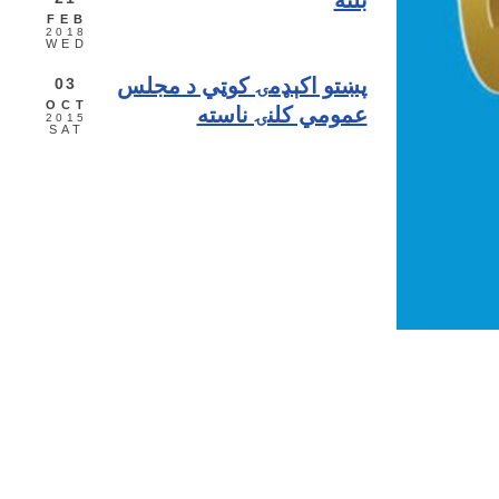
بلنه
FEB
2018
WED
03
پښتو اکېډمۍ کوټي د مجلس
OCT
عمومي کلنۍ ناسته
2015
SAT