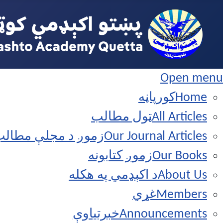
Open menu
Home
کورپاڼه
All Articles
ټول مطالب
Our Journal Articles
زموږ د مجلې مطال
Our Books
زموږ کتابونه
About Us
د اکېډمي په هکله
Members
غړي
Announcements
خبرتياوې