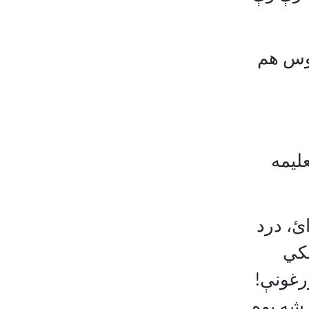
سوس هم
ليمه
ئ، درد
ځکي
رغونې!
شه پوه.