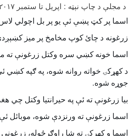
د مجلې د چاپ نېټه :
اپريل تا ستمبر ۲۰۱۷
اسما پر کټ پښې ئې يو پر بل اچولي لاس 
زرغونه د چائ کوپ مخامخ پر ميز کښېږدي
اسما خونه کښي سره وکتل زرغونې ته مخ
د کهړکۍ خواته روانه شوه، په ګپه کښي
جوړه شوه.
بيا زرغونې ته ئې په حيرانتيا وکتل چي هغه 
اسما زرغونې ته ورنزدې شوه، موبائل ئې 
اسما و کهړکۍ ته شا راوګرځوله، زرغون