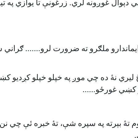
چي دېوال غوږونه لري. زرغونې تا يوازي په تي
ماندارو ملګرو ته ضرورت لرو....... ګراني س
ليري نۀ ده چي موږ په خپلو خپلو کږديو کښ
 کښي غورځو......
وم تۀ بېرته په سپره شې، تۀ خبره ئې چي نن
.