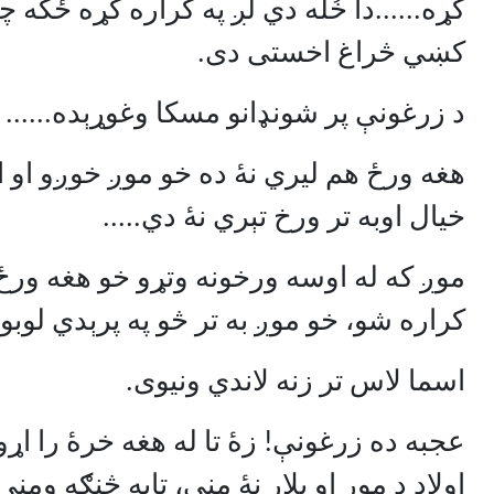
کړه......دا خُله دي لږ په کراره کړه ځکه 
کښي څراغ اخستی دی.
د زرغونې پر شونډانو مسکا وغوړېده......
هغه ورځ هم ليري نۀ ده خو موږ خوږو او اي
خيال اوبه تر ورخ تېري نۀ دي.....
موږ که له اوسه ورخونه وتړو خو هغه ورځ 
کراره شو، خو موږ به تر څو په پرېدي لوبو
اسما لاس تر زنه لاندي ونيوی.
عجبه ده زرغونې! زۀ تا له هغه خرۀ را اړ
اولاد د مور او پلار نۀ مني، تابه څنګه ومني