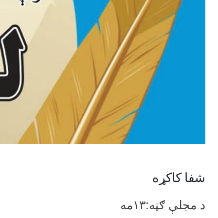
شفا کاکړه
د مجلې ګڼه:۱۳مه