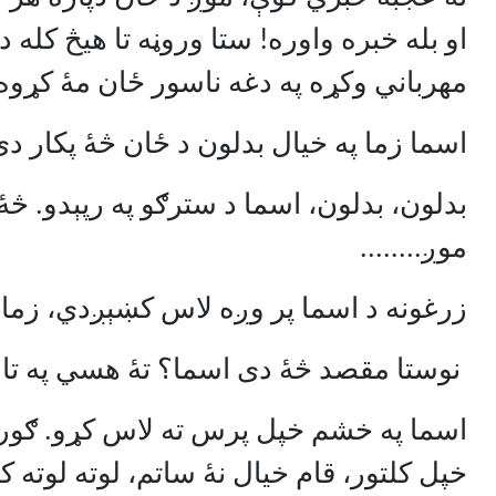
او بله خبره واوره! ستا وروڼه تا هيڅ کله د
مهرباني وکړه په دغه ناسور ځان مۀ کړوه
اسما زما په خيال بدلون د ځان څۀ پکار دی
بدلون، بدلون، اسما د سترګو په رپېدو. 
موږ........
زرغونه د اسما پر وږه لاس کښېږدي، زما 
نوستا مقصد څۀ دی اسما؟ تۀ هسي په تاؤ 
اسما په خشم خپل پرس ته لاس کړو. ګوره
خپل کلتور، قام خيال نۀ ساتم، لوته لوته 